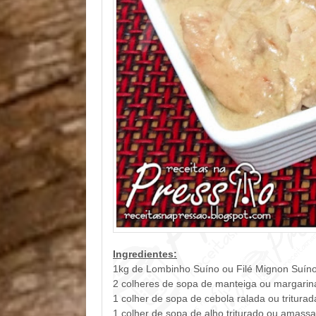
Ingredientes:
1kg de Lombinho Suíno ou Filé Mignon Suín
2 colheres de sopa de manteiga ou margarin
1 colher de sopa de cebola ralada ou triturad
1 colher de sopa de alho triturado ou amass