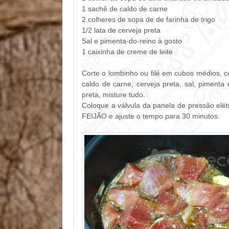
1 sachê de caldo de carne
2 colheres de sopa de de farinha de trigo
1/2 lata de cerveja preta
Sal e pimenta-do-reino à gosto
1 caixinha de creme de leite
Corte o lombinho ou filé em cubos médios, c
caldo de carne, cerveja preta, sal, pimenta
preta, misture tudo.
Coloque a válvula da panela de pressão el
FEIJÃO e ajuste o tempo para 30 minutos.