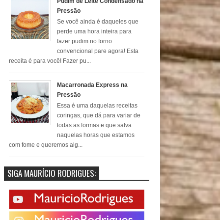
Pudim de Leite Condensado na
Pressão
Se você ainda é daqueles que
perde uma hora inteira para
fazer pudim no forno
convencional pare agora! Esta
receita é para você! Fazer pu...
Macarronada Express na
Pressão
Essa é uma daquelas receitas
coringas, que dá para variar de
todas as formas e que salva
naquelas horas que estamos
com fome e queremos alg...
SIGA MAURÍCIO RODRIGUES: