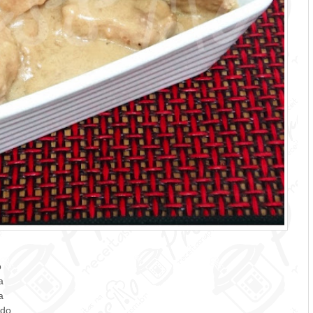
o
a
a
ado