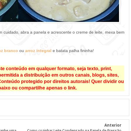
com cuidado, abra a panela e acrescente o creme de leite, mexa bem
oz branco
ou
arroz integral
e batata palha fininha!
e conteúdo em qualquer formato, seja texto, print,
rmitida a distribuição em outros canais, blogs, sites,
onteúdo protegido por direitos autorais! Quer dividir ou
aixo ou compartilhe apenas o link.
Anterior
Ganhe uma
Como cozinhar Leite Condensado na Panela de Pressão