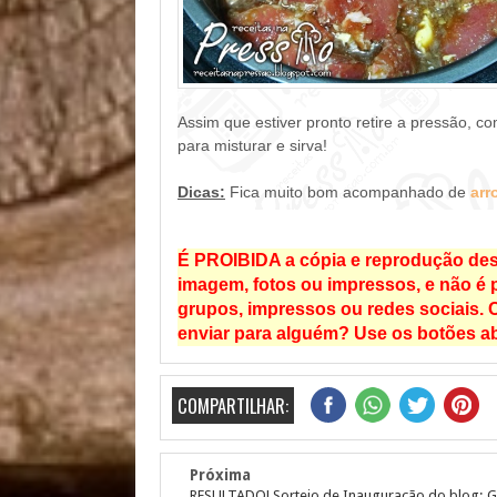
Assim que estiver pronto retire a pressão, 
para misturar e sirva!
Dicas:
Fica muito bom acompanhado de
arr
É PROIBIDA a cópia e reprodução dest
imagem, fotos ou impressos, e não é pe
grupos, impressos ou redes sociais. C
enviar para alguém? Use os botões ab
COMPARTILHAR:
Próxima
RESULTADO! Sorteio de Inauguração do blog: 