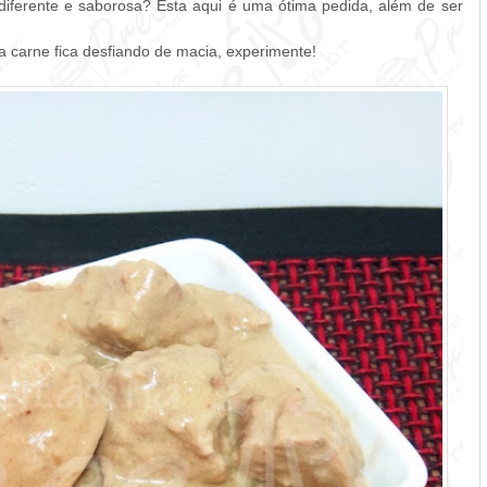
 diferente e saborosa? Esta aqui é uma ótima pedida, além de ser
 a carne fica desfiando de macia, experimente!