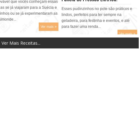
ovável que vocês conheçam essas
s se já viajaram para a Suécia e
Esses pudinzinhos no pote são práticos e
zinhos ou se já experimentaram as
lindos, perfeitos para ter sempre na
lmonde...
geladeira, para festinha e eventos, e até
para fazer uma renda...
Ver mais »
Ver mais »
Ver Mais Receitas...