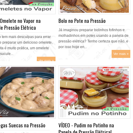
 Omelete no Vapor na
Bolo no Pote na Pressão
e Pressão Elétrica
Já imaginou preparar bolinhos fofinhos e
molhadinhos em potes usando a panela de
 tem mais desculpas para errar
pressão elétrica? Tenho certeza que não, e
e preparar um delicioso omelete,
por isso hoje en...
ita é muito prática, um omelete
 sucule...
Ver mais »
Ver mais »
gas Suecas na Pressão
VÍDEO - Pudim no Potinho na
Panela de Pressão Elétrica!