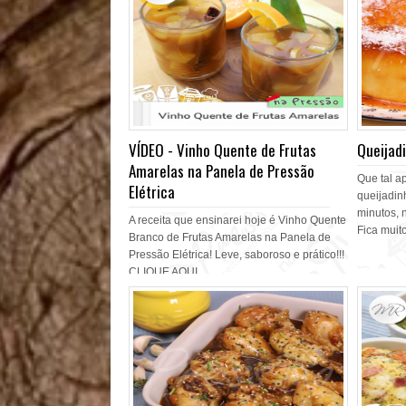
VÍDEO - Vinho Quente de Frutas
Queijad
Amarelas na Panela de Pressão
Que tal a
Elétrica
queijadin
minutos, 
A receita que ensinarei hoje é Vinho Quente
Fica muito
Branco de Frutas Amarelas na Panela de
Pressão Elétrica! Leve, saboroso e prático!!!
CLIQUE AQUI...
Ver mais »