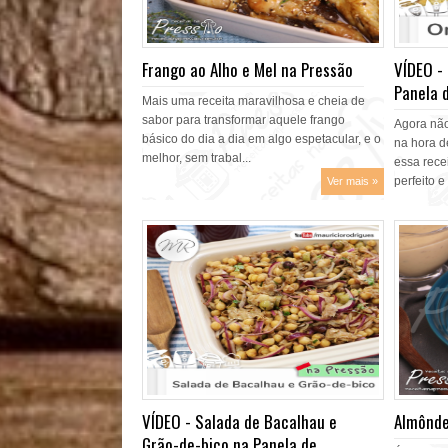
Frango ao Alho e Mel na Pressão
VÍDEO -
Panela d
Mais uma receita maravilhosa e cheia de
sabor para transformar aquele frango
Agora não
básico do dia a dia em algo espetacular, e o
na hora d
melhor, sem trabal...
essa rece
perfeito e
Ver mais »
VÍDEO - Salada de Bacalhau e
Almônde
Grão-de-bico na Panela de