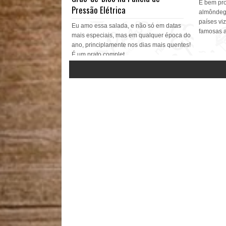
É bem pr
Pressão Elétrica
almôndega
países vi
Eu amo essa salada, e não só em datas
famosas a
mais especiais, mas em qualquer época do
ano, principlamente nos dias mais quentes!
É um prato complet...
Ver mais »