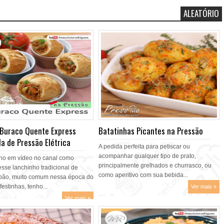
ALEATÓRIO
 Buraco Quente Express
Batatinhas Picantes na Pressão
a de Pressão Elétrica
A pedida perfeita para petiscar ou
acompanhar qualquer tipo de prato,
no em vídeo no canal como
principalmente grelhados e churrasco, ou
esse lanchinho tradicional de
como aperitivo com sua bebida...
pão, muito comum nessa época do
estinhas, tenho...
Ver mais »
Ver mais »