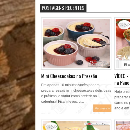
POSTAGENS RECENTES
Mini Cheesecakes na Pressão
VÍDEO -
na Panel
Em apenas 10 minutos vocês podem
preparar essas mini cheesecakes deliciosas
Hoje ensi
e práticas, e variar como preferir na
preparar 
cobertura! Ficam leves, cr...
carne no 
ano e em f
Ver mais »