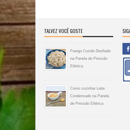
TALVEZ VOCÊ GOSTE
SIG
Frango Cozido Desfiado
na Panela de Pressão
Elétrica
Como cozinhar Leite
Condensado na Panela
de Pressão Elétrica