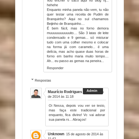
Vou encher o saco aqui no blog hj...
hehehe
Enquanto minha panela não vem, tu não
quer testar uma receita de Pudim de
Branquinho? Aqui no sul chamamos
Beijinho de Branquinho....
É bem fácil, mas no forno demora
muuuuuuuuuuuito.... São 3 latas de leite
condensado e 9 gemas... só misturar
tudo com uma colher mesmo e colocar
na forma já com caramelo... é uma
delícia, mas acho quase duas horas de
forno em banho maria muito tempo....
Ah... eu passo as gemas na peneira...
Responder
Respostas
Maurício Rodrigues
15 de agosto
de 2014 às 11:18
Oi Nessa, depois vou ver se testo,
mas faça este tradicional por
enquanto, fica divino! Vc vai adorar
sua panela rs... Abraços!
Unknown
15 de agosto de 2014 às
11:42