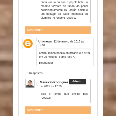
criou vácuo na sua é pq ela bateu o
mesmo formato do fundo da penal
coincidentemente rs, então coloque
um pedaço de papel manteiga ou
alumínio no fundo q resolve.
Responder
Unknown
12 de março de 2015 às
14:57
amigo, minha panela eh britania e o arroz
em 25 minutos, como faço??
Responder
Respostas
Maurício Rodrigues
12 de março
de 2015 às 17:39
Siga o tempo que ensino nas
receitas.
Responder