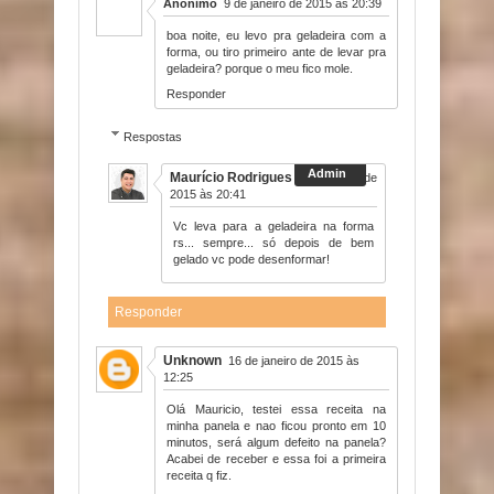
Anônimo
9 de janeiro de 2015 às 20:39
boa noite, eu levo pra geladeira com a
forma, ou tiro primeiro ante de levar pra
geladeira? porque o meu fico mole.
Responder
Respostas
Maurício Rodrigues
9 de janeiro de
2015 às 20:41
Vc leva para a geladeira na forma
rs... sempre... só depois de bem
gelado vc pode desenformar!
Responder
Unknown
16 de janeiro de 2015 às
12:25
Olá Mauricio, testei essa receita na
minha panela e nao ficou pronto em 10
minutos, será algum defeito na panela?
Acabei de receber e essa foi a primeira
receita q fiz.