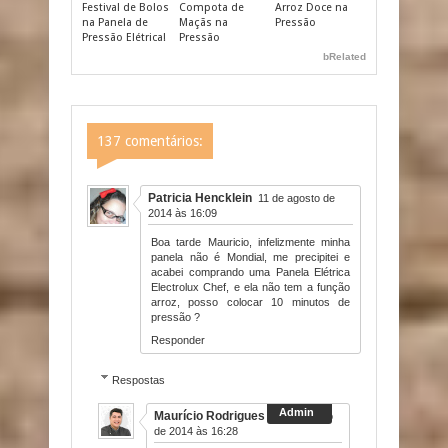
Festival de Bolos
Compota de
Arroz Doce na
na Panela de
Maçãs na
Pressão
Pressão Elétrica!
Pressão
bRelated
137 comentários:
Patricia Hencklein
11 de agosto de
2014 às 16:09
Boa tarde Mauricio, infelizmente minha
panela não é Mondial, me precipitei e
acabei comprando uma Panela Elétrica
Electrolux Chef, e ela não tem a função
arroz, posso colocar 10 minutos de
pressão ?
Responder
Respostas
Maurício Rodrigues
11 de agosto
de 2014 às 16:28