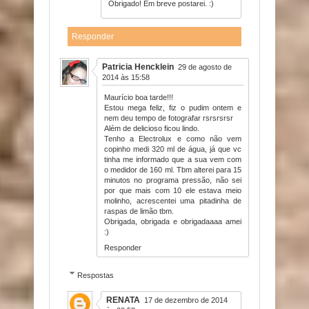
Obrigado! Em breve postarei. :)
Responder
Patricia Hencklein
29 de agosto de
2014 às 15:58
Maurício boa tarde!!!
Estou mega feliz, fiz o pudim ontem e
nem deu tempo de fotografar rsrsrsrsr
Além de delicioso ficou lindo.
Tenho a Electrolux e como não vem
copinho medi 320 ml de água, já que vc
tinha me informado que a sua vem com
o medidor de 160 ml. Tbm alterei para 15
minutos no programa pressão, não sei
por que mais com 10 ele estava meio
molinho, acrescentei uma pitadinha de
raspas de limão tbm.
Obrigada, obrigada e obrigadaaaa amei
:)
Responder
Respostas
RENATA
17 de dezembro de 2014