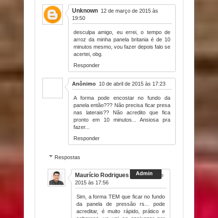
Unknown
12 de março de 2015 às
19:50
desculpa amigo, eu errei, o tempo de
arroz da minha panela britania é de 10
minutos mesmo, vou fazer depois falo se
acertei, obg.
Responder
Anônimo
10 de abril de 2015 às 17:23
A forma pode encostar no fundo da
panela então??? Não precisa ficar presa
nas laterais?? Não acredito que fica
pronto em 10 minutos... Ansiosa pra
fazer...
Responder
Respostas
Maurício Rodrigues
10 de abril de
2015 às 17:56
Sim, a forma TEM que ficar no fundo
da panela de pressão rs... pode
acreditar, é muito rápido, prático e