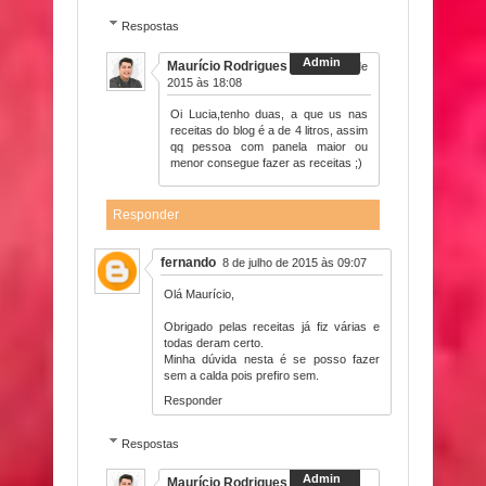
Respostas
Maurício Rodrigues
13 de maio de
2015 às 18:08
Oi Lucia,tenho duas, a que us nas
receitas do blog é a de 4 litros, assim
qq pessoa com panela maior ou
menor consegue fazer as receitas ;)
Responder
fernando
8 de julho de 2015 às 09:07
Olá Maurício,
Obrigado pelas receitas já fiz várias e
todas deram certo.
Minha dúvida nesta é se posso fazer
sem a calda pois prefiro sem.
Responder
Respostas
Maurício Rodrigues
8 de julho de