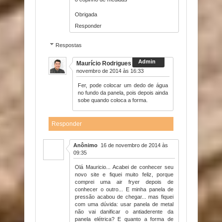
Obrigada
Responder
Respostas
Maurício Rodrigues
5 de
novembro de 2014 às 16:33
Fer, pode colocar um dedo de água
no fundo da panela, pois depois ainda
sobe quando coloca a forma.
Responder
Anônimo
16 de novembro de 2014 às
09:35
Olá Mauricio... Acabei de conhecer seu
novo site e fiquei muito feliz, porque
comprei uma air fryer depois de
conhecer o outro... E minha panela de
pressão acabou de chegar... mas fiquei
com uma dúvida: usar panela de metal
não vai danificar o antiaderente da
panela elétrica? E quanto a forma de