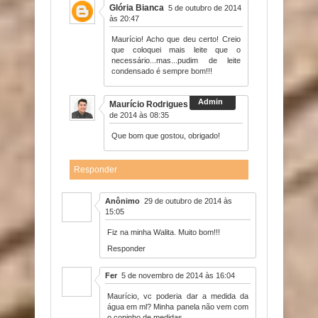
Glória Bianca
5 de outubro de 2014
às 20:47
Maurício! Acho que deu certo! Creio
que coloquei mais leite que o
necessário...mas...pudim de leite
condensado é sempre bom!!!
Maurício Rodrigues
6 de outubro
de 2014 às 08:35
Que bom que gostou, obrigado!
Responder
Anônimo
29 de outubro de 2014 às
15:05
Fiz na minha Walita. Muito bom!!!
Responder
Fer
5 de novembro de 2014 às 16:04
Maurício, vc poderia dar a medida da
água em ml? Minha panela não vem com
o copinho de medidas