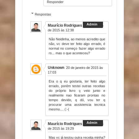
Responder
Respostas
Maurício Rodrigues
16 de janeiro
de 2015 às 12:38
Não Neidinha, ao menos acredito que
não, vc deve ter feito algo errado, é
normal no começo fazer algo errado
rs... mas o que aconteceu?
Unknown
20 de janeiro de 2015 às
17:03
Era o q eu gostaria, ter feito algo
errado, porém testei outras receitas
do próprio livro q veio junto e
realmente nao ficaram prontas no
tempo devido, q dó, vou ter q
procurar uma assistencia tecnica
mesmo.... (:-(
Maurício Rodrigues
20 de janeiro
de 2015 às 19:29
Mas vc já testou outra receita minha?