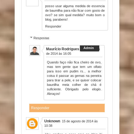
posso usar alguma medida de essencia
de baumilha para não ficar com gosto de
ovo? se sim qual medida? muito bom o
blog, parabens!
Responder
Respostas
Maurício Rodrigues
14 de agosto
de 2014 às 16:05
Quando faço não fica cheiro de ovo,
mas tem gente que tem um olfato
para isso em pudim rs... a melhor
coisa é passar as gemas na peneira
para tirar a pele, e se quiser colocar
baunilha meia colher de chá é
suficiente. Obrigado pelo elogio.
Abraços!
Responder
Unknown
15 de agosto de 2014 às
10:38