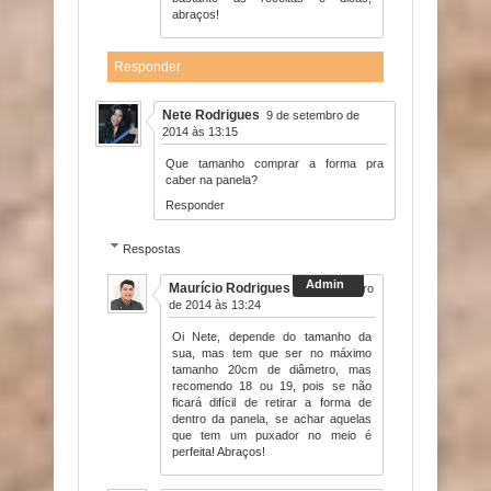
abraços!
Responder
Nete Rodrigues
9 de setembro de
2014 às 13:15
Que tamanho comprar a forma pra
caber na panela?
Responder
Respostas
Maurício Rodrigues
9 de setembro
de 2014 às 13:24
Oi Nete, depende do tamanho da
sua, mas tem que ser no máximo
tamanho 20cm de diâmetro, mas
recomendo 18 ou 19, pois se não
ficará difícil de retirar a forma de
dentro da panela, se achar aquelas
que tem um puxador no meio é
perfeita! Abraços!