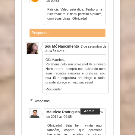
às 00:53
Patrícia! Valeu pela dica. Tenho uma
Electrolux tb. E ficou perfeito o pudim,
com suas dicas. Obrigada!
Responder
Sou Mô Nascimento
7 de setembro de
2014 às 02:00
Olá Maurício,
Parabéns pelo seu novo site! Vc é nosso
Herói rsrsrs, sempre nos salvando com
suas receitas criativas e práticas, sou
sua fã e seguidora em blogs e rede,
grande abraço e muito sucesso!
Responder
Respostas
Maurício Rodrigues
7 de setembro
de 2014 às 09:05
Obrigado! Seja bem vinda aqui
também, espero que aproveite
bastante as receitas e dicas,