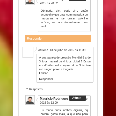
2015 às 20:02
Obrigado, sim, pode sim, então
aconselho que unte com manteiga ou
margarina e se quiser polvilhe
açúcar, só para desenformar mais
fácil.
Responder
edilene
13 de julho de 2015 às 11:39
A sua panela de pressão Mondial é a de
3 litros manual ou 4 litros digital ? Estou
em dúvida qual comprar. A de 3 lts tem
até função peixe. Obrigada
Edilene
Responder
Respostas
Maurício Rodrigues
13 de julho de
2015 às 12:09
Eu tenho duas, ambas digitais, pq
prefiro, gosto mais, a que uso para