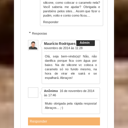
silicone, como colocar o caramelo nela?
Você saberia me ajudar? Obrigada e
parebéns pelos sites... Assim que fizer o
pudim, volto e conto como ficou....
Responder
Respostas
Maurício Rodrigues
16 de
novembro de 2014 às 11:28
Olá, seja bem-vindo(a)! Não, não
danifica porque fica com água por
baixo. Na de silicone vc coloca o
caramelo só no fundo mesmo, na
hora de virar ele sairá e se
espalhará. Abraços!
Anônimo
16 de novembro de 2014
às 17:46
Muito obrigada pela rápida resposta!
Abraços... ;-)
Responder