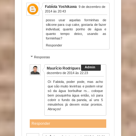
Fabíola Yoshikawa
9 de dezembro de
2014 às 20:43
posso usar aquelas forminhas de
silicone para cup cake, gostaria de fazer
individual, quanto ponho de água e
quanto tempo deixo, usando as
forminhas?
Responder
Respostas
Maurício Rodrigues
9 de
dezembro de 2014 às 22:23
Oi Fabiola, poder pode, mas acho
que são muito levinhas e podem virar
só da água borbulhar rs... coloque
bem pouquinha água então, só para
cobrir o fundo da panela, aí uns 5
minutinhos já devem estar prontos.
Abraços!
Responder