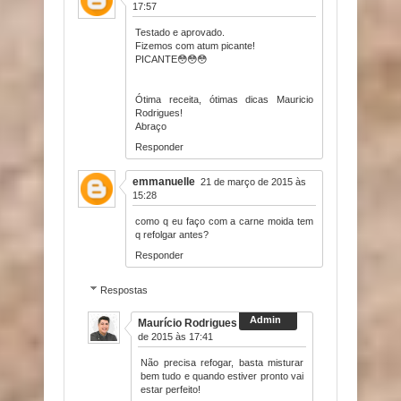
17:57
Testado e aprovado.
Fizemos com atum picante!
PICANTE😳😳😳
Ótima receita, ótimas dicas Mauricio
Rodrigues!
Abraço
Responder
emmanuelle
21 de março de 2015 às
15:28
como q eu faço com a carne moida tem
q refolgar antes?
Responder
Respostas
Maurício Rodrigues
21 de março
de 2015 às 17:41
Não precisa refogar, basta misturar
bem tudo e quando estiver pronto vai
estar perfeito!