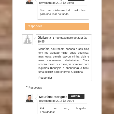
novembro de 2015 às 08:48
Tem que misturara tudo muito bem
para não ficar no fundo.
Responder
Giulianna
17 de dezembro de 2015 às
19:55
Maurício, sou recem casada e seu blog
tem me ajudado muito, odeio cozinhar,
mas essa panela salvou minha vida e
meu casamento, ahahahaha! Essa
receita foi um sucesso, fiz somente com
legumes (berinjela e abobrinha) e ficou
uma delicia! Beijo enorme, Giulianna.
Responder
Respostas
Maurício Rodrigues
18 de
dezembro de 2015 às 09:24
kkk... que bom, obrigado!
Felicidades!