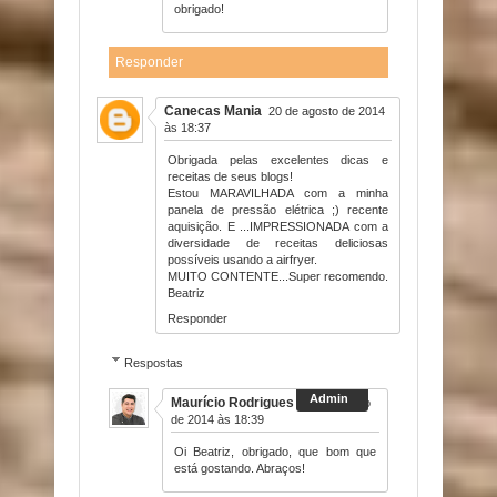
obrigado!
Responder
Canecas Mania
20 de agosto de 2014
às 18:37
Obrigada pelas excelentes dicas e
receitas de seus blogs!
Estou MARAVILHADA com a minha
panela de pressão elétrica ;) recente
aquisição. E ...IMPRESSIONADA com a
diversidade de receitas deliciosas
possíveis usando a airfryer.
MUITO CONTENTE...Super recomendo.
Beatriz
Responder
Respostas
Maurício Rodrigues
20 de agosto
de 2014 às 18:39
Oi Beatriz, obrigado, que bom que
está gostando. Abraços!