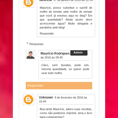
Vanessa
17 de janeiro de 2016 às 22:54
Maurício, posso substituir o sachê de
molho de tomate pelo molho de tomate
que você já ensinou aqui no blog? Em
que quantidade? Ainda assim devo
acrescentar água? Muito obrigada e
parabéns pelo blog!
Responder
Respostas
Maurício Rodrigues
18 de janeiro
de 2016 às 09:45
Claro, sem duvidas, pode sim,
mesma quantidade, se quiser pode
usar tudo molho.
Responder
Unknown
9 de fevereiro de 2016 às
15:44
Boa tarde Maurício, adoro suas receitas,
como não podemos imprimir, teria o livro
para comprarmos?