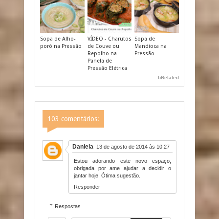
Sopa de Alho-
VÍDEO - Charutos
Sopa de
poró na Pressão
de Couve ou
Mandioca na
Repolho na
Pressão
Panela de
Pressão Elétrica
bRelated
103 comentários:
Daniela
13 de agosto de 2014 às 10:27
Estou adorando este novo espaço,
obrigada por ame ajudar a decidir o
jantar hoje! Ótima sugestão.
Responder
Respostas