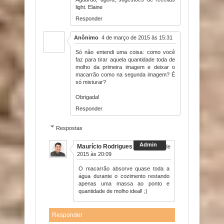
light. Elaine
Responder
Anônimo
4 de março de 2015 às 15:31
Só não entendi uma coisa: como você
faz para tirar aquela quantidade toda de
molho da primeira imagem e deixar o
macarrão como na segunda imagem? É
só misturar?
Obrigada!
Responder
Respostas
Maurício Rodrigues
4 de março de
2015 às 20:09
O macarrão absorve quase toda a
água durante o cozimento restando
apenas uma massa ao ponto e
quantidade de molho ideal! ;)
Responder