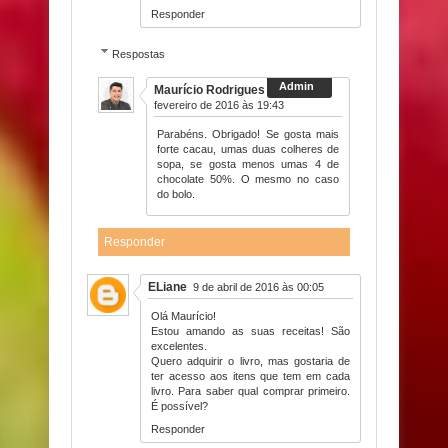
Responder
Respostas
Maurício Rodrigues
29 de
fevereiro de 2016 às 19:43
Parabéns. Obrigado! Se gosta mais
forte cacau, umas duas colheres de
sopa, se gosta menos umas 4 de
chocolate 50%. O mesmo no caso
do bolo.
Responder
ELiane
9 de abril de 2016 às 00:05
Olá Maurício!
Estou amando as suas receitas! São
excelentes.
Quero adquirir o livro, mas gostaria de
ter acesso aos itens que tem em cada
livro. Para saber qual comprar primeiro.
É possível?
Responder