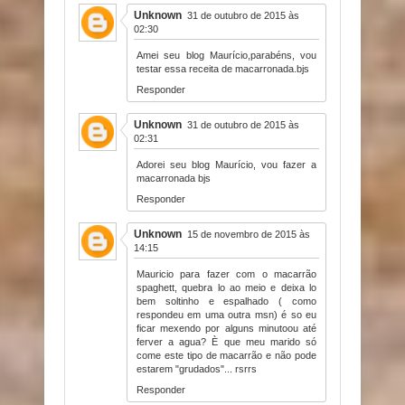
Unknown
31 de outubro de 2015 às
02:30
Amei seu blog Maurício,parabéns, vou
testar essa receita de macarronada.bjs
Responder
Unknown
31 de outubro de 2015 às
02:31
Adorei seu blog Maurício, vou fazer a
macarronada bjs
Responder
Unknown
15 de novembro de 2015 às
14:15
Mauricio para fazer com o macarrão
spaghett, quebra lo ao meio e deixa lo
bem soltinho e espalhado ( como
respondeu em uma outra msn) é so eu
ficar mexendo por alguns minutoou até
ferver a agua? È que meu marido só
come este tipo de macarrão e não pode
estarem "grudados"... rsrrs
Responder