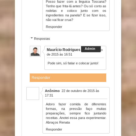
Posso fazer com a linguica Toscana?
Tenho que frita-lá antes? Ou só corto as
rodelas e coloco junto com os
ingredientes na panela? E se fizer isso,
não vai ficar crua?
Responder
Respostas
Maurício Rodrigues
21 de outubro
de 2015 às 16:51
Pode sim, só fatiar e colocar junto!
Responder
Anônimo
22 de outubro de 2015 às
17:31
Adoro fazer comida de diferentes
formas, na pressão faço muitas
preparações, sempre fico juntando
receitas. Anotei essa para experimentar.
Abraços Renata
Responder