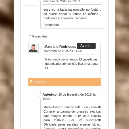
fevereiro de 2015 às 13:32
esse eu já fazia na pressão no fogão ,
só queria saber o tempo na elétrica ,
realmente é showww... amoooo...
Responder
Respostas
Maurício Rodrigues
16 de
fevereiro de 2015 às 14:55
Não muda só o tempo Elizabeth, as
quantidades tb, se não fica uma sopa
rs
Responder
Anônimo
20 de fevereiro de 2015 às
10:36
Maravilhoso o macarrão!!! Ficou show!!!
Comprei a panela de pressão elétrica,
que chegou ontem, e fiz esta receita
para testá-la. Foi um sucesso!!!
Obrigada pelas receitas e pelas dicas.
Aguardo, agora, sugestões de receitas