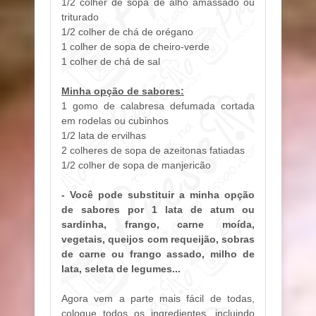
1/2 colher de sopa de alho amassado ou
triturado
1/2 colher de chá de orégano
1 colher de sopa de cheiro-verde
1 colher de chá de sal
Minha opção de sabores:
1 gomo de calabresa defumada cortada
em rodelas ou cubinhos
1/2 lata de ervilhas
2 colheres de sopa de azeitonas fatiadas
1/2 colher de sopa de manjericão
- Você pode substituir a minha opção
de sabores por 1 lata de atum ou
sardinha, frango, carne moída,
vegetais, queijos com requeijão, sobras
de carne ou frango assado, milho de
lata, seleta de legumes...
Agora vem a parte mais fácil de todas,
coloque todos os ingredientes, incluindo