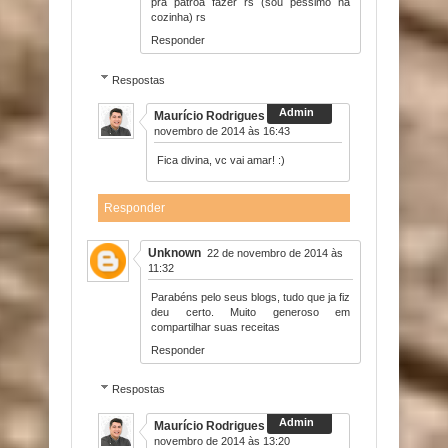
pra patroa fazer rs (sou péssimo na
cozinha) rs
Responder
Respostas
Maurício Rodrigues
17 de
novembro de 2014 às 16:43
Fica divina, vc vai amar! :)
Responder
Unknown
22 de novembro de 2014 às
11:32
Parabéns pelo seus blogs, tudo que ja fiz
deu certo. Muito generoso em
compartilhar suas receitas
Responder
Respostas
Maurício Rodrigues
22 de
novembro de 2014 às 13:20