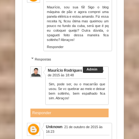
Maurício, sou sua fã! Sigo o blog
máquina de pão e agora comprei uma
panela elétrica e estou amando. Fiz essa
receita hj, ficou ótima mas queimou um
pouco no fundo da cuba, será que é pq
eu coloquei queijo? Outra dúvida, o
spagueti feito dessa maneira fica
soltinho? Abraços!
Responder
Respostas
Maurício Rodrigues
16 de agosto
de 2015 às 18:48
Sim, pode ser, ou o macarrão que
usou. Se vc quebrar ao meio e deixar
bem soltinho, bem espalhado fica
sim. Abraços!
Responder
Unknown
21 de outubro de 2015 às
16:23