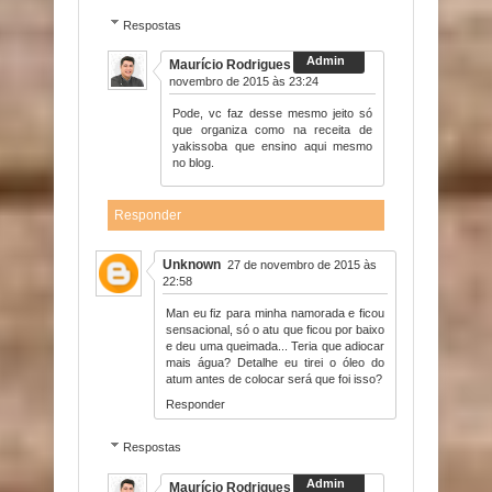
Respostas
Maurício Rodrigues
15 de
novembro de 2015 às 23:24
Pode, vc faz desse mesmo jeito só
que organiza como na receita de
yakissoba que ensino aqui mesmo
no blog.
Responder
Unknown
27 de novembro de 2015 às
22:58
Man eu fiz para minha namorada e ficou
sensacional, só o atu que ficou por baixo
e deu uma queimada... Teria que adiocar
mais água? Detalhe eu tirei o óleo do
atum antes de colocar será que foi isso?
Responder
Respostas
Maurício Rodrigues
28 de