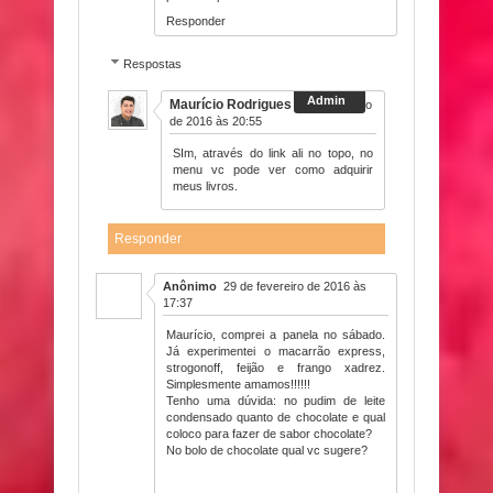
Responder
Respostas
Maurício Rodrigues
9 de fevereiro
de 2016 às 20:55
SIm, através do link ali no topo, no
menu vc pode ver como adquirir
meus livros.
Responder
Anônimo
29 de fevereiro de 2016 às
17:37
Maurício, comprei a panela no sábado.
Já experimentei o macarrão express,
strogonoff, feijão e frango xadrez.
Simplesmente amamos!!!!!!
Tenho uma dúvida: no pudim de leite
condensado quanto de chocolate e qual
coloco para fazer de sabor chocolate?
No bolo de chocolate qual vc sugere?