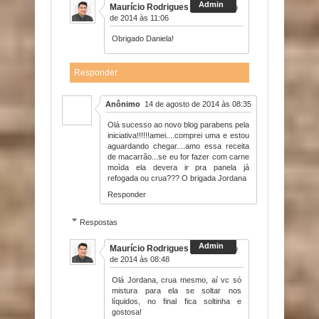
Maurício Rodrigues
13 de agosto
de 2014 às 11:06
Obrigado Daniela!
Responder
Anônimo
14 de agosto de 2014 às 08:35
Olá sucesso ao novo blog parabens pela
iniciativa!!!!!!amei....comprei uma e estou
aguardando chegar....amo essa receita
de macarrão...se eu for fazer com carne
moìda ela devera ir pra panela já
refogada ou crua??? O brigada Jordana
Responder
Respostas
Maurício Rodrigues
14 de agosto
de 2014 às 08:48
Olá Jordana, crua mesmo, aí vc só
mistura para ela se soltar nos
líquidos, no final fica soltinha e
gostosa!