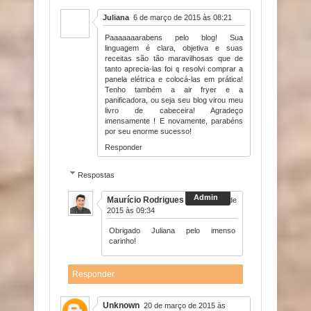
Juliana
6 de março de 2015 às 08:21
Paaaaaaarabens pelo blog! Sua
linguagem é clara, objetiva e suas
receitas são tão maravilhosas que de
tanto aprecia-las foi q resolvi comprar a
panela elétrica e colocá-las em prática!
Tenho também a air fryer e a
panificadora, ou seja seu blog virou meu
livro de cabeceira! Agradeço
imensamente ! E novamente, parabéns
por seu enorme sucesso!
Responder
Respostas
Maurício Rodrigues
6 de março de
2015 às 09:34
Obrigado Juliana pelo imenso
carinho!
Responder
Unknown
20 de março de 2015 às