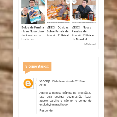
Bolos de Família
VÍDEO - Dúvidas
VÍDEO - Novas
- Meu Novo Livro
Sobre Panela de
Panelas de
de Receitas com
Pressão Elétrica!
Pressão Elétricas
Histórias!
da Mondial
bRelated
8 comentários:
Scooby
13 de fevereiro de 2016 às
23:38
Adorei a panela elétrica de pressão.O
fato dela desligar sozinha,não fazer
aquele barulho e não ter o perigo de
explodir,é maravilhoso.
Responder