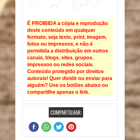
É PROIBIDA a cópia e reprodução
deste conteúdo em qualquer
formato, seja texto, print, imagem,
fotos ou impressos, e não é
permitida a distribuição em outros
canais, blogs, sites, grupos,
impressos ou redes sociais.
Conteúdo protegido por direitos
autorais! Quer dividir ou enviar para
alguém? Use os botões abaixo ou
compartilhe apenas o link.
COMPARTILHAR: