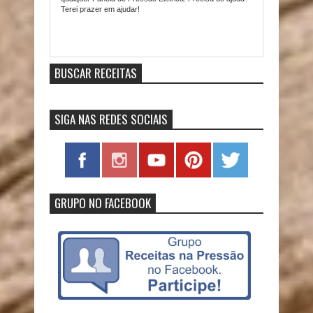
Terei prazer em ajudar!
Item Reviewed:
VÍDEO - Panela de Pressão Elétrica -
Como funciona, vantagens, como usar...
9
out of
10
based on
10
ratings.
9
user reviews.
BUSCAR RECEITAS
SIGA NAS REDES SOCIAIS
GRUPO NO FACEBOOK