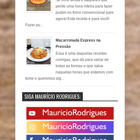
Se você ainda é daqueles que
perde uma hora inteira para fazer
pudim no forno convencional pare
agora! Esta receita é para você!
Fazer pu...
Macarronada Express na
Pressão
Essa é uma daquelas receitas
coringas, que dá para variar de
todas as formas e que salva
naquelas horas que estamos com
fome e queremos alg...
SIGA MAURÍCIO RODRIGUES: