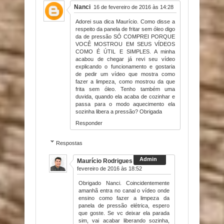
Nanci
16 de fevereiro de 2016 às 14:28
Adorei sua dica Maurício. Como disse a
respeito da panela de fritar sem óleo digo
da de pressão SÓ COMPREI PORQUE
VOCÊ MOSTROU EM SEUS VÍDEOS
COMO É ÚTIL E SIMPLES. A minha
acabou de chegar já revi seu vídeo
explicando o funcionamento e gostaria
de pedir um vídeo que mostra como
fazer a limpeza, como mostrou da que
frita sem óleo. Tenho também uma
duvida, quando ela acaba de cozinhar e
passa para o modo aquecimento ela
sozinha libera a pressão? Obrigada
Responder
Respostas
Maurício Rodrigues
16 de
fevereiro de 2016 às 18:52
Obrigado Nanci. Coincidentemente
amanhã entra no canal o vídeo onde
ensino como fazer a limpeza da
panela de pressão elétrica, espero
que goste. Se vc deixar ela parada
sim, vai acabar liberando sozinha,