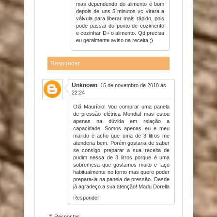
mas dependendo do alimento é bom
depois de uns 5 minutos vc virara a
válvula para liberar mais rápido, pois
pode passar do ponto de cozimento
e cozinhar D+ o alimento. Qd precisa
eu geralmente aviso na receita ;)
Responder
Unknown
15 de novembro de 2018 às
22:24
Olá Maurício! Vou comprar uma panela
de pressão elétrica Mondial mas estou
apenas na dúvida em relação a
capacidade. Somos apenas eu e meu
marido e acho que uma de 3 litros me
atenderia bem. Porém gostaria de saber
se consigo preparar a sua receita de
pudim nessa de 3 litros porque é uma
sobremesa que gostamos muito e faço
habitualmente no forno mas quero poder
prepara-la na panela de pressão. Desde
já agradeço a sua atenção! Madu Dorella
Responder
Respostas