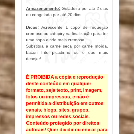
Armazenamento:
Geladeira por até 2 dias
ou congelado por até 20 dias.
Dicas:
Acrescente 1 copo de requeijão
cremoso ou catupiry na finalização para ter
uma sopa ainda mais cremosa.
Substitua a carne seca por carne moída,
bacon frito picadinho ou o que mais
desejar!
É PROIBIDA a cópia e reprodução
deste conteúdo em qualquer
formato, seja texto, print, imagem,
fotos ou impressos, e não é
permitida a distribuição em outros
canais, blogs, sites, grupos,
impressos ou redes sociais.
Conteúdo protegido por direitos
autorais! Quer dividir ou enviar para