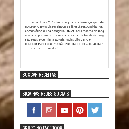
Tem uma dúvida? Por favor veja se a informação já está
no próprio texto da receita ou se já está respondida nos
comentários ou na categoria DICAS aqui mesmo do blog
antes de perguntar. Todas as receitas e fotos deste blog
são reais e de minha autoria, todas dão certo em
qualquer Panela de Pressão Elétrica. Precisa de ajuda?
Terei prazer em ajudar!
Item Reviewed:
Sopa Creme de Mandioquinha / Batata
Baroa com Carne Seca na Pressão
9
out of
10
based
on
10
ratings.
9
user reviews.
BUSCAR RECEITAS
SIGA NAS REDES SOCIAIS
GRUPO NO FACEBOOK