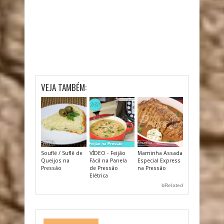
VEJA TAMBÉM:
Souflé / Suflê de
VÍDEO - Feijão
Maminha Assada
Queijos na
Fácil na Panela
Especial Express
Pressão
de Pressão
na Pressão
Elétrica
bRelated