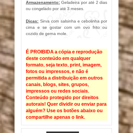
Armazenamento:
Geladeira por até 2 dias
ou congelado por até 3 meses.
Dicas:
Sirva com salsinha e cebolinha por
cima e se gostar com um ovo frito ou
cozido de gema mole.
É PROIBIDA a cópia e reprodução
deste conteúdo em qualquer
formato, seja texto, print, imagem,
fotos ou impressos, e não é
permitida a distribuição em outros
canais, blogs, sites, grupos,
impressos ou redes sociais.
Conteúdo protegido por direitos
autorais! Quer dividir ou enviar para
alguém? Use os botões abaixo ou
compartilhe apenas o link.