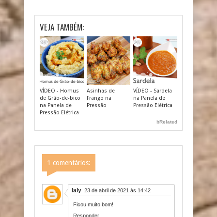
VEJA TAMBÉM:
VÍDEO - Homus
Asinhas de
VÍDEO - Sardela
de Grão-de-bico
Frango na
na Panela de
na Panela de
Pressão
Pressão Elétrica
Pressão Elétrica
bRelated
1 comentários:
Ialy
23 de abril de 2021 às 14:42
Ficou muito bom!
Responder