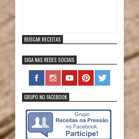
Item Reviewed:
Canjica de Doce de Leite com Coco na
Pressão
9
out of
10
based on
10
ratings.
9
user
reviews.
BUSCAR RECEITAS
SIGA NAS REDES SOCIAIS
GRUPO NO FACEBOOK