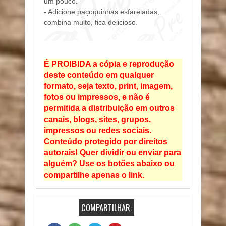
um pouco.
- Adicione paçoquinhas esfareladas,
combina muito, fica delicioso.
É PROIBIDA a cópia e reprodução
deste conteúdo em qualquer
formato, seja texto, print, imagem,
fotos ou impressos, e não é
permitida a distribuição em outros
canais, blogs, sites, grupos,
impressos ou redes sociais.
Conteúdo protegido por direitos
autorais! Quer dividir ou enviar para
alguém? Use os botões abaixo ou
compartilhe apenas o link.
COMPARTILHAR: