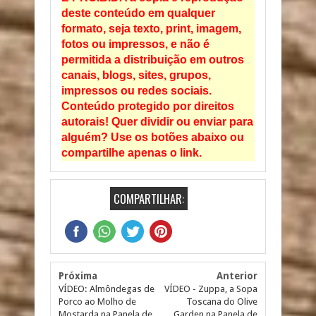
deste conteúdo em qualquer
formato, seja texto, print, imagem,
fotos ou impressos, e não é
permitida a distribuição em outros
canais, blogs, sites, grupos,
impressos ou redes sociais.
Conteúdo protegido por direitos
autorais! Quer dividir ou enviar para
alguém? Use os botões abaixo ou
compartilhe apenas o link.
COMPARTILHAR:
Próxima
Anterior
VÍDEO: Almôndegas de
VÍDEO - Zuppa, a Sopa
Porco ao Molho de
Toscana do Olive
Mostarda na Panela de
Garden na Panela de