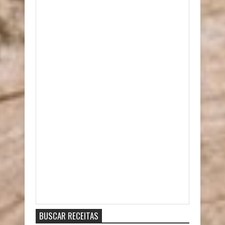
Item Reviewed:
Curry de Carne na Pressão
9
out of
10
based on
10
ratings.
9
user reviews.
BUSCAR RECEITAS