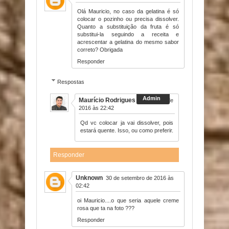
Olá Mauricio, no caso da gelatina é só
colocar o pozinho ou precisa dissolver.
Quanto a substituição da fruta é só
substitui-la seguindo a receita e
acrescentar a gelatina do mesmo sabor
correto? Obrigada
Responder
Respostas
Maurício Rodrigues
19 de maio de
2016 às 22:42
Qd vc colocar ja vai dissolver, pois
estará quente. Isso, ou como preferir.
Responder
Unknown
30 de setembro de 2016 às
02:42
oi Mauricio....o que seria aquele creme
rosa que ta na foto ???
Responder