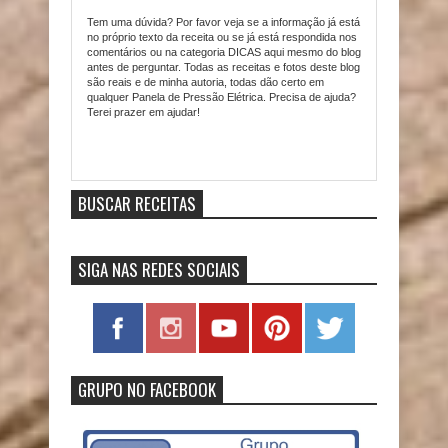
Tem uma dúvida? Por favor veja se a informação já está
no próprio texto da receita ou se já está respondida nos
comentários ou na categoria DICAS aqui mesmo do blog
antes de perguntar. Todas as receitas e fotos deste blog
são reais e de minha autoria, todas dão certo em
qualquer Panela de Pressão Elétrica. Precisa de ajuda?
Terei prazer em ajudar!
Item Reviewed:
Gelado de Abacaxi na Pressão (Delícia
de Abacaxi)
9
out of
10
based on
10
ratings.
9
user
reviews.
BUSCAR RECEITAS
SIGA NAS REDES SOCIAIS
GRUPO NO FACEBOOK