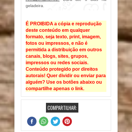
geladeira.
É PROIBIDA a cópia e reprodução
deste conteúdo em qualquer
formato, seja texto, print, imagem,
fotos ou impressos, e não é
permitida a distribuição em outros
canais, blogs, sites, grupos,
impressos ou redes sociais.
Conteúdo protegido por direitos
autorais! Quer dividir ou enviar para
alguém? Use os botões abaixo ou
compartilhe apenas o link.
COMPARTILHAR: