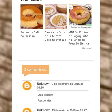
Pudim de Café
Canjica de Doce
VÍDEO - Pudim
na Pressão
de Leite com
de Paçoquinha
Coco na Pressão
na Panela de
Pressão Elétrica
bRelated
5 comentários:
Unknown
9 de setembro de 2015 às
09:10
Que delicia!!!
Responder
Unknown
19 de maio de 2016 às 21:27