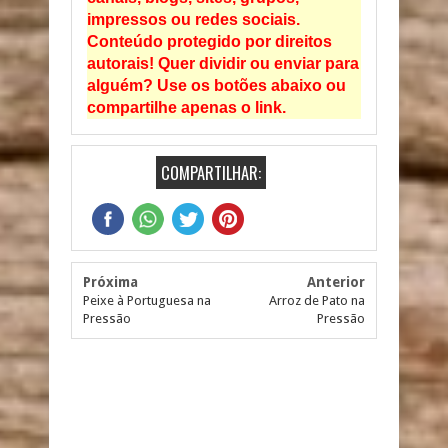
impressos ou redes sociais.
Conteúdo protegido por direitos
autorais! Quer dividir ou enviar para
alguém? Use os botões abaixo ou
compartilhe apenas o link.
COMPARTILHAR:
Próxima
Anterior
Peixe à Portuguesa na
Arroz de Pato na
Pressão
Pressão