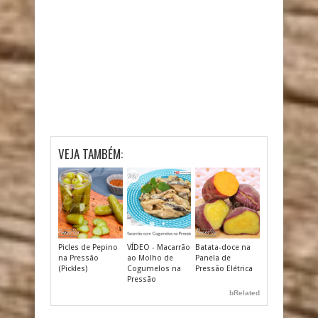
VEJA TAMBÉM:
Picles de Pepino
VÍDEO - Macarrão
Batata-doce na
na Pressão
ao Molho de
Panela de
(Pickles)
Cogumelos na
Pressão Elétrica
Pressão
bRelated