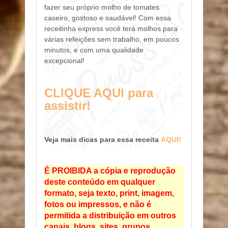
fazer seu próprio molho de tomates
caseiro, gostoso e saudável! Com essa
receitinha express você terá molhos para
várias refeições sem trabalho, em poucos
minutos, e com uma qualidade
excepcional!
CLIQUE AQUI para
assistir!
Veja mais dicas para essa receita
AQUI!
É PROIBIDA a cópia e reprodução
deste conteúdo em qualquer
formato, seja texto, print, imagem,
fotos ou impressos, e não é
permitida a distribuição em outros
canais, blogs, sites, grupos,