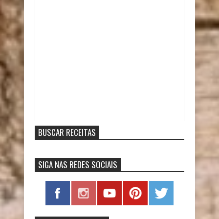
Item Reviewed:
VÍDEO - Molho de Tomates Express na
Panela de Pressão Elétrica
9
out of
10
based on
10
ratings.
9
user reviews.
BUSCAR RECEITAS
SIGA NAS REDES SOCIAIS