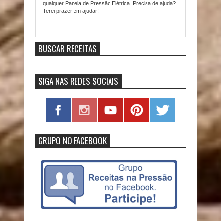
qualquer Panela de Pressão Elétrica. Precisa de ajuda?
Terei prazer em ajudar!
Item Reviewed:
Carne Moída com Legumes na Pressão
9
out of
10
based on
10
ratings.
9
user reviews.
BUSCAR RECEITAS
SIGA NAS REDES SOCIAIS
GRUPO NO FACEBOOK