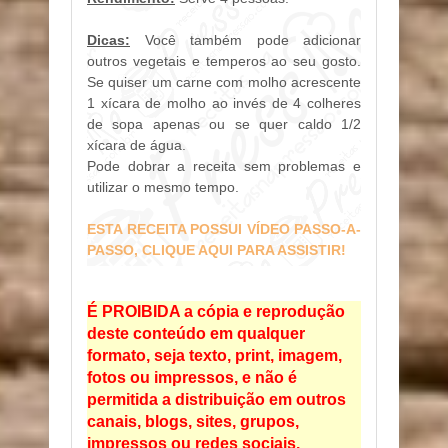
Dicas:
Você também pode adicionar
outros vegetais e temperos ao seu gosto.
Se quiser um carne com molho acrescente
1 xícara de molho ao invés de 4 colheres
de sopa apenas ou se quer caldo 1/2
xícara de água.
Pode dobrar a receita sem problemas e
utilizar o mesmo tempo.
ESTA RECEITA POSSUI VÍDEO PASSO-A-
PASSO, CLIQUE AQUI PARA ASSISTIR!
É PROIBIDA a cópia e reprodução
deste conteúdo em qualquer
formato, seja texto, print, imagem,
fotos ou impressos, e não é
permitida a distribuição em outros
canais, blogs, sites, grupos,
impressos ou redes sociais.