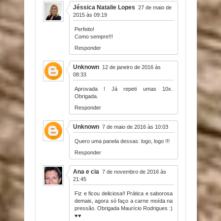
Jéssica Natalie Lopes
27 de maio de
2015 às 09:19
Perfeito!
Como sempre!!!
Responder
Unknown
12 de janeiro de 2016 às
08:33
Aprovada ! Já repeti umas 10x.
Obrigada.
Responder
Unknown
7 de maio de 2016 às 10:03
Quero uma panela dessas: logo, logo !!!
Responder
Ana e cia
7 de novembro de 2016 às
21:45
Fiz e ficou deliciosa!! Prática e saborosa
demais, agora só faço a carne moída na
pressão. Obrigada Maurício Rodrigues :)
♥♥