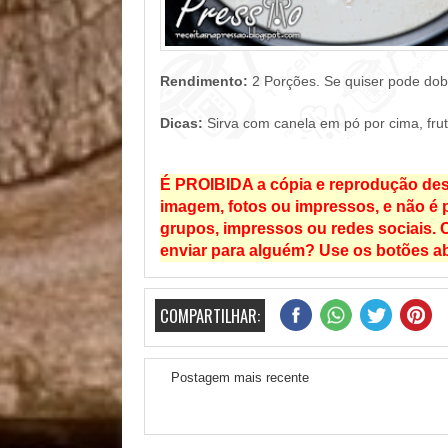
Rendimento:
2 Porções. Se quiser pode dobra
Dicas:
Sirva com canela em pó por cima, fruta
É PROIBIDA a cópia e reprodução dest
imagem, fotos ou impressos, e não é pe
grupos, impressos ou redes sociais. C
enviar para alguém? Use os botões ab
COMPARTILHAR:
Postagem mais recente