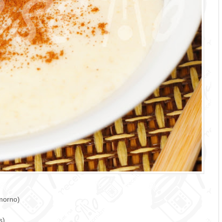
 morno)
s)