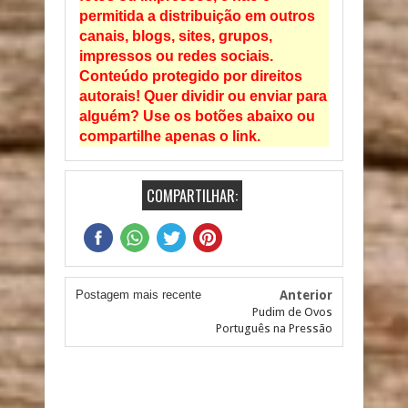
permitida a distribuição em outros
canais, blogs, sites, grupos,
impressos ou redes sociais.
Conteúdo protegido por direitos
autorais! Quer dividir ou enviar para
alguém? Use os botões abaixo ou
compartilhe apenas o link.
COMPARTILHAR:
Postagem mais recente
Anterior
Pudim de Ovos
Português na Pressão