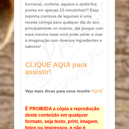
funcional, conforta, aquece e ainda fica
pronta em apenas 10 minutinhos!!! Essa
sopinha cremosa de legumes é uma
receita coringa para qualquer dia do ano,
principalmente no inverno, até porque com
essa mesma base você pode variar e usar
a imaginação com diversos ingredientes e
sabores!
CLIQUE AQUI para
assistir!
Veja mais dicas para essa receita
AQUI!
É PROIBIDA a cópia e reprodução
deste conteúdo em qualquer
formato, seja texto, print, imagem,
fotos ou impressos, e não é