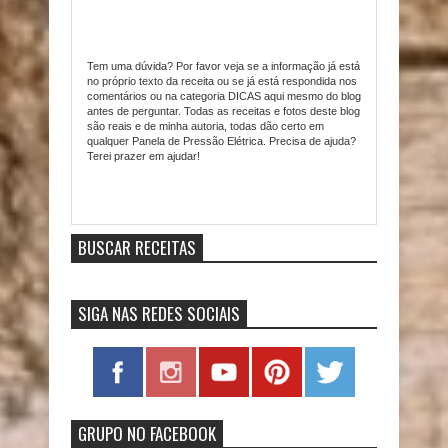
Tem uma dúvida? Por favor veja se a informação já está
no próprio texto da receita ou se já está respondida nos
comentários ou na categoria DICAS aqui mesmo do blog
antes de perguntar. Todas as receitas e fotos deste blog
são reais e de minha autoria, todas dão certo em
qualquer Panela de Pressão Elétrica. Precisa de ajuda?
Terei prazer em ajudar!
Item Reviewed:
VÍDEO - Sopa Creme de Legumes na
Panela de Pressão Elétrica
9
out of
10
based on
10
ratings.
9
user reviews.
BUSCAR RECEITAS
SIGA NAS REDES SOCIAIS
GRUPO NO FACEBOOK