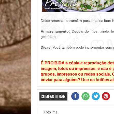
Deixe amornar e transfira para frascos bem hi
Armazenamento:
Depois de frios, ainda f
geladeira.
Dicas:
Você também pode incrementar com pim
É PROIBIDA a cópia e reprodução dest
imagem, fotos ou impressos, e não é pe
grupos, impressos ou redes sociais. C
enviar para alguém? Use os botões ab
COMPARTILHAR:
Próxima