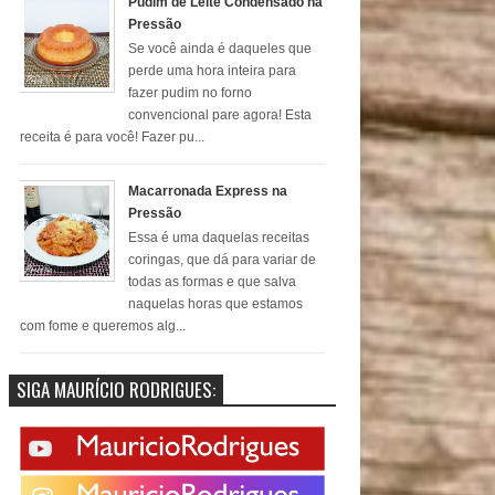
Pudim de Leite Condensado na
Pressão
Se você ainda é daqueles que
perde uma hora inteira para
fazer pudim no forno
convencional pare agora! Esta
receita é para você! Fazer pu...
Macarronada Express na
Pressão
Essa é uma daquelas receitas
coringas, que dá para variar de
todas as formas e que salva
naquelas horas que estamos
com fome e queremos alg...
SIGA MAURÍCIO RODRIGUES: