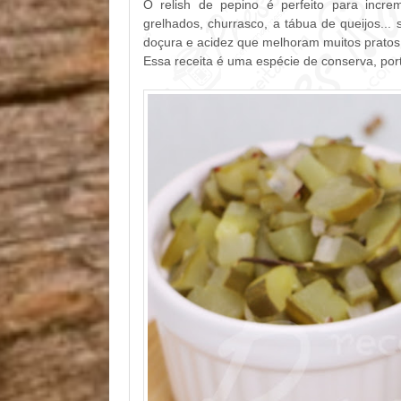
O relish de pepino é perfeito para increm
grelhados, churrasco, a tábua de queijos..
doçura e acidez que melhoram muitos pratos
Essa receita é uma espécie de conserva, po