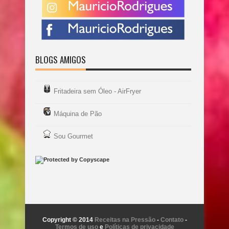
BLOGS AMIGOS
Fritadeira sem Óleo - AirFryer
Máquina de Pão
Sou Gourmet
Copyright © 2014
Receitas na Pressão
-
Contato
-
Termos de uso
e
Políticas de privacidade