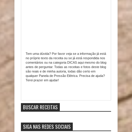
Tem uma dúvida? Por favor veja se a informação já está
no próprio texto da receita ou se já está respondida nos
comentários ou na categoria DICAS aqui mesmo do blog
antes de perguntar. Todas as receitas e fotos deste blog
são reais e de minha autoria, todas dão certo em
qualquer Panela de Pressão Elétrica. Precisa de ajuda?
Terei prazer em ajudar!
Item Reviewed:
Medalhões de Carne ao Molho de
Cogumelos na Pressão
9
out of
10
based on
10
ratings.
9
user reviews.
BUSCAR RECEITAS
SIGA NAS REDES SOCIAIS