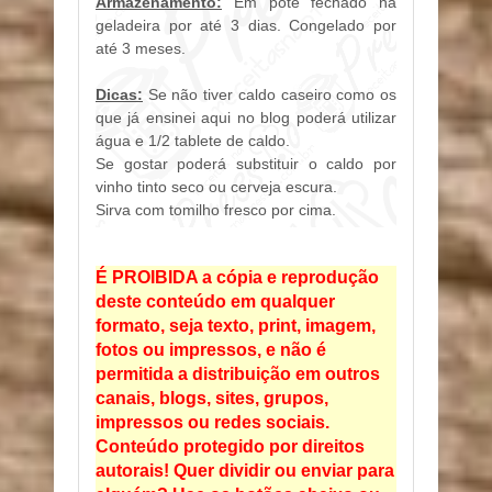
Armazenamento:
Em pote fechado na
geladeira por até 3 dias. Congelado por
até 3 meses.
Dicas:
Se não tiver caldo caseiro como os
que já ensinei aqui no blog poderá utilizar
água e 1/2 tablete de caldo.
Se gostar poderá substituir o caldo por
vinho tinto seco ou cerveja escura.
Sirva com tomilho fresco por cima.
É PROIBIDA a cópia e reprodução
deste conteúdo em qualquer
formato, seja texto, print, imagem,
fotos ou impressos, e não é
permitida a distribuição em outros
canais, blogs, sites, grupos,
impressos ou redes sociais.
Conteúdo protegido por direitos
autorais! Quer dividir ou enviar para