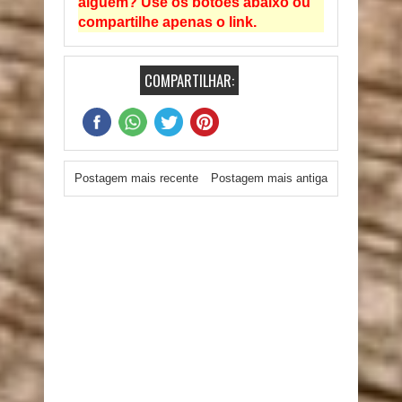
alguém? Use os botões abaixo ou
compartilhe apenas o link.
COMPARTILHAR:
Postagem mais recente
Postagem mais antiga