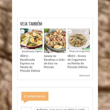
VEJA TAMBÉM:
VÍDEO -
Salada de
VÍDEO - Risoto
Bacalhoada
Bacalhau e Grão-
de Cogumelos
Express na
de-bico na
na Panela de
Panela de
Pressão
Pressão Elétrica
Pressão Elétrica
bRelated
3 comentários:
Anônimo
2 de março de 2024 às 12:55