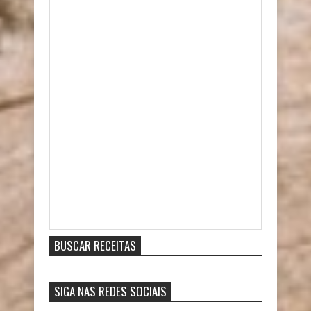
Item Reviewed:
Salada de Bacalhau e Grão-de-bico na
Pressão
9
out of
10
based on
10
ratings.
9
user
reviews.
BUSCAR RECEITAS
SIGA NAS REDES SOCIAIS