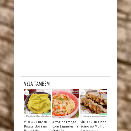
VEJA TAMBÉM:
VÍDEO - Purê de
Arroz de Frango
VÍDEO - Filezinho
Batata-doce na
com Legumes na
Suíno ao Molho
Panela de
Pressão
Agridoce na