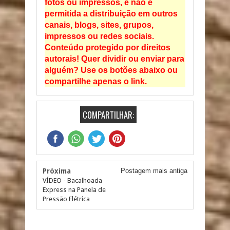
fotos ou impressos, e não é
permitida a distribuição em outros
canais, blogs, sites, grupos,
impressos ou redes sociais.
Conteúdo protegido por direitos
autorais! Quer dividir ou enviar para
alguém? Use os botões abaixo ou
compartilhe apenas o link.
COMPARTILHAR:
Próxima
Postagem mais antiga
VÍDEO - Bacalhoada
Express na Panela de
Pressão Elétrica