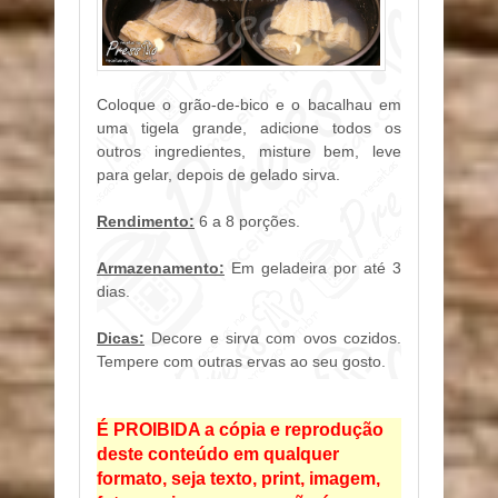
Coloque o grão-de-bico e o bacalhau em
uma tigela grande, adicione todos os
outros ingredientes, misture bem, leve
para gelar, depois de gelado sirva.
Rendimento:
6 a 8 porções.
Armazenamento:
Em geladeira por até 3
dias.
Dicas:
Decore e sirva com ovos cozidos.
Tempere com outras ervas ao seu gosto.
É PROIBIDA a cópia e reprodução
deste conteúdo em qualquer
formato, seja texto, print, imagem,