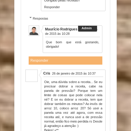
Obrigado pelas receitas!!
Responder
Respostas
Maurício Rodrigues
14 de janeiro
de 2015 às 10:28
Que bom que está gostando,
obrigado!
Responder
Cris
26 de janeiro de 2015 às 10:37
Oie, uma dúvida sobre a receita... Se eu
precisar dobrar a receita, cabe na
panela de pressão? Porque tem um
limite de coisas que pode colocar nela
né? E se eu dobrar a receita, tem que
dobrar também os minutos? Ao invés de
arroz 10, coloco arroz 20? Só usei a
panela uma vez até agora, com essa
receita até, e nunca usei a de pressão
normal, então fico meio perdida rs Desde
já agradeço a atenção :)
Beijos! =**