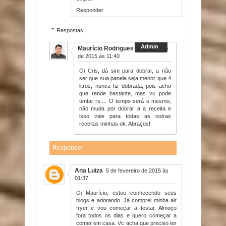
Responder
Respostas
Maurício Rodrigues
26 de janeiro
de 2015 às 11:40
Oi Cris, dá sim para dobrar, a não
ser que sua panela seja menor que 4
litros, nunca fiz dobrada, pois acho
que rende bastante, mas vc pode
tentar rs.... O tempo será o mesmo,
não muda por dobrar a a receita e
isso vale para todas as outras
receitas minhas ok. Abraços!
Responder
Ana Luiza
5 de fevereiro de 2015 às
01:37
Oi Maurício, estou conhecendo seus
blogs e adorando. Já comprei minha air
fryer e vou começar a testar. Almoço
fora todos os dias e quero começar a
comer em casa. Vc acha que preciso ter