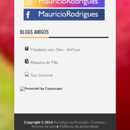
BLOGS AMIGOS
Fritadeira sem Óleo - AirFryer
Máquina de Pão
Sou Gourmet
Copyright © 2014
Receitas na Pressão
-
Contato
-
Termos de uso
e
Políticas de privacidade