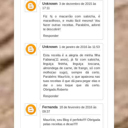
Unknown
3 de dezembro de 2015 às
17:11
Fiz hj o macarrão com salsicha, é
maravilhoso, e muito fácil mesmo! Vou
fazer outras receitas. Parabéns, adorei
te descobrir!
Responder
Unknown
1 de janeiro de 2016 às 11:53
Esta receita é a alegria de minha filha
Fabiana(11 anos), já fiz com salsicha,
linguiça fininha, linguiça toscana,
almondega de carne, de frango, só com
molho(ao sugo), sempre dá certo.
Parabéns Maurício, o que apaixona nas
tuas receitas é que dá para pegar elas e
dar o seu toque que dá certo.
Obrigado.Roberto
Responder
Fernanda
18 de fevereiro de 2016 às
09:37
Maurício, seu Blog é perfeito!!!! Obrigada
pelas receitas e dicas!!!!!