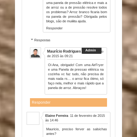
uma panela de pressão elétrica e mais a
de arroz ou a de pressão resolve todos
os problemas? Arroz branco ficaria bom
na panela de pressão? Obrigada pelos
blogs, são de muiiiita ajuda.
Responder
Respostas
Maurício Rodrigues
5 de fevereiro
de 2015 às 09:21
Oi Ana, obrigado! Com uma AirFryer
e uma Panela de pressao elétrica na
cozinha vc faz tudo, não precisa de
mais nada rs.... o arroz fica ótimo, só
faço nela, melhor e mais rápido que a
panela de arroz. Abraços!
Responder
Elaine Ferreira
11 de fevereiro de 2015
às 14:46
Mauricio, preciso ferver as salsichas
antes?