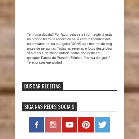
Tem uma dúvida? Por favor veja se a informação já está
no próprio texto da receita ou se já está respondida nos
comentários ou na categoria DICAS aqui mesmo do blog
antes de perguntar. Todas as receitas e fotos deste blog
são reais e de minha autoria, todas dão certo em
qualquer Panela de Pressão Elétrica. Precisa de ajuda?
Terei prazer em ajudar!
Item Reviewed:
Macarrão com Salsicha na Pressão
9
out of
10
based on
10
ratings.
9
user reviews.
BUSCAR RECEITAS
SIGA NAS REDES SOCIAIS