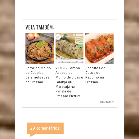
VEJA TAMBÉM:
Carne ao Molho
VÍDEO - Lombo
Charutos de
de Cebolas
Assado ao
Couve ou
Caramelizadas
Molho de Ervas e
Repolho na
na Pressão
Laranja ou
Pressão
Maracujá na
Panela de
Pressão Elétrica!
bRelated
29 comentários: