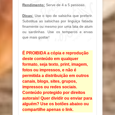
Rendimento:
Serve de 4 a 5 pessoas.
Dicas:
Use o tipo de salsicha que preferir.
Substitua as salsichas por linguiça fatiada
finamente ou mesmo por uma lata de atum
ou sardinhas. Use os temperos e ervas
que mais gostar!
É PROIBIDA a cópia e reprodução
deste conteúdo em qualquer
formato, seja texto, print, imagem,
fotos ou impressos, e não é
permitida a distribuição em outros
canais, blogs, sites, grupos,
impressos ou redes sociais.
Conteúdo protegido por direitos
autorais! Quer dividir ou enviar para
alguém? Use os botões abaixo ou
compartilhe apenas o link.