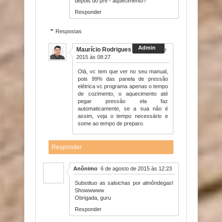
depois do pré - aquecimento?
Responder
Respostas
Maurício Rodrigues
14 de abril de
2015 às 08:27
Olá, vc tem que ver no seu manual,
pois 99% das panela de pressão
elétrica vc programa apenas o tempo
de cozimento, o aquecimento até
pegar pressão ela faz
automaticamente, se a sua não é
assim, veja o tempo necessário e
some ao tempo de preparo.
Responder
Anônimo
6 de agosto de 2015 às 12:23
Substituo as salsichas por almôndegas!
Showwwww
Obrigada, guru
Responder