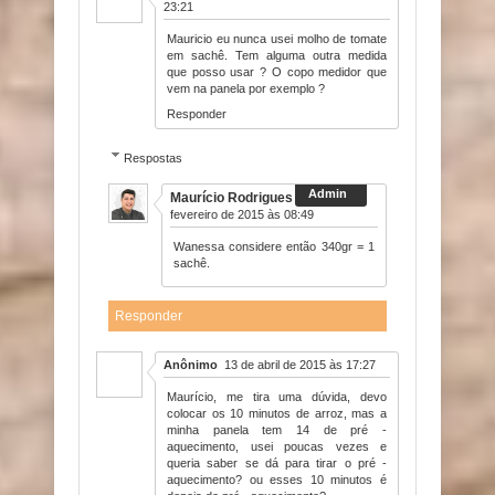
23:21
Mauricio eu nunca usei molho de tomate
em sachê. Tem alguma outra medida
que posso usar ? O copo medidor que
vem na panela por exemplo ?
Responder
Respostas
Maurício Rodrigues
19 de
fevereiro de 2015 às 08:49
Wanessa considere então 340gr = 1
sachê.
Responder
Anônimo
13 de abril de 2015 às 17:27
Maurício, me tira uma dúvida, devo
colocar os 10 minutos de arroz, mas a
minha panela tem 14 de pré -
aquecimento, usei poucas vezes e
queria saber se dá para tirar o pré -
aquecimento? ou esses 10 minutos é